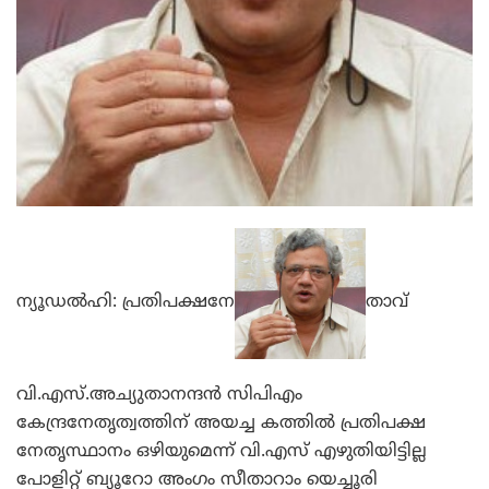
ന്യൂഡല്‍ഹി: പ്രതിപക്ഷനേ
താവ്
വി.എസ്.അച്യുതാനന്ദന്‍ സിപിഎം
കേന്ദ്രനേതൃത്വത്തിന് അയച്ച കത്തില്‍ പ്രതിപക്ഷ
നേതൃസ്ഥാനം ഒഴിയുമെന്ന് വി.എസ് എഴുതിയിട്ടില്ല
പോളിറ്റ് ബ്യൂറോ അംഗം സീതാറാം യെച്ചൂരി