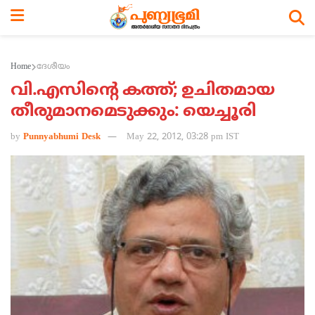
Home
ദേശീയം
വി.എസിന്റെ കത്ത്; ഉചിതമായ
തീരുമാനമെടുക്കും: യെച്ചൂരി
by
Punnyabhumi Desk
May 22, 2012, 03:28 pm IST