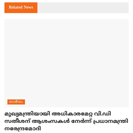
Related
News
ദേശീയം
മുഖ്യമന്ത്രിയായി അധികാരമേറ്റ വി.ഡി
സതീശന് ആശംസകള്‍ നേര്‍ന്ന് പ്രധാനമന്ത്രി
നരേന്ദ്രമോദി