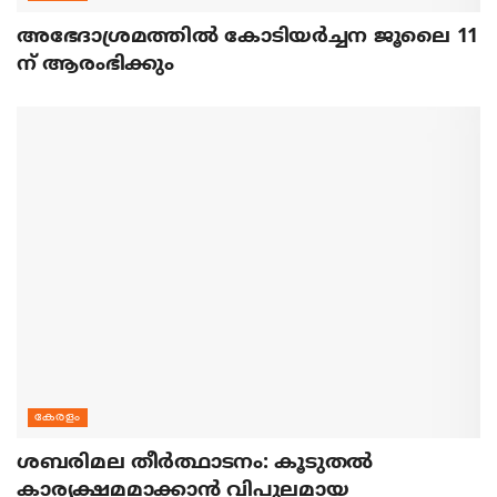
അഭേദാശ്രമത്തില്‍ കോടിയര്‍ച്ചന ജൂലൈ 11
ന് ആരംഭിക്കും
കേരളം
ശബരിമല തീര്‍ത്ഥാടനം: കൂടുതല്‍
കാര്യക്ഷമമാക്കാന്‍ വിപുലമായ