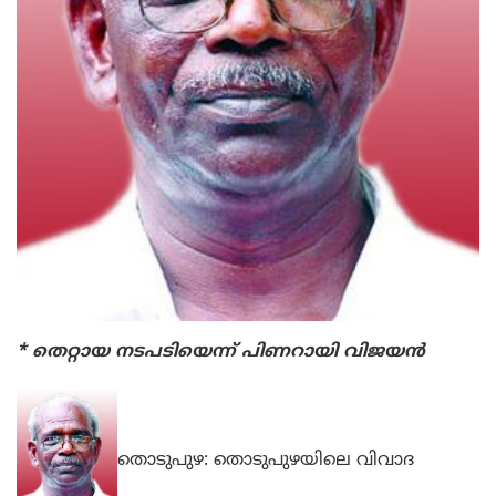
* തെറ്റായ നടപടിയെന്ന് പിണറായി വിജയന്‍
തൊടുപുഴ: തൊടുപുഴയിലെ വിവാദ