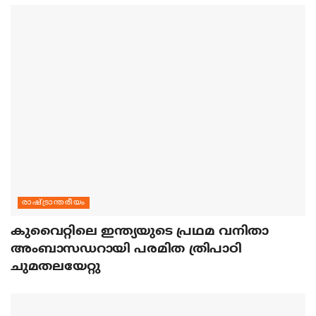
രാഷ്ട്രാന്തരീയം
കുവൈറ്റിലെ ഇന്ത്യയുടെ പ്രഥമ വനിതാ
അംബാസഡറായി പരമിത ത്രിപാഠി
ചുമതലയേറ്റു