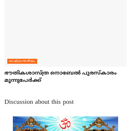
രാഷ്ട്രാന്തരീയം
ഭൗതികശാസ്ത്ര നൊബേല്‍ പുരസ്‌കാരം
മൂന്നുപേര്‍ക്ക്
Discussion about this post