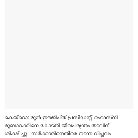
കെയ്‌റൊ: മുന്‍ ഈജിപ്ത് പ്രസിഡന്റ് ഹൊസ്‌നി
മുബാറക്കിനെ കോടതി ജീവപര്യന്തം തടവിന്
ശിക്ഷിച്ചു. സര്‍ക്കാരിനെതിരെ നടന്ന വിപ്ലവം