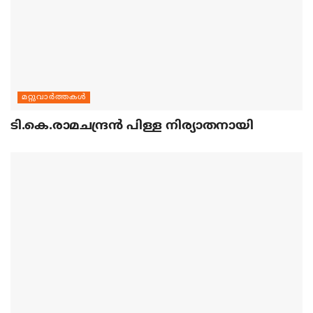
മറ്റുവാര്‍ത്തകള്‍
ടി.കെ.രാമചന്ദ്രന്‍ പിള്ള നിര്യാതനായി