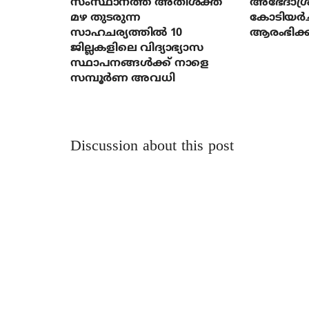
സംസ്ഥാനത്ത് അതിശക്ത
അഭേദാശ്ര
മഴ തുടരുന്ന
കോടിയര്‍
സാഹചര്യത്തിൽ 10
ആരംഭിക്ക
ജില്ലകളിലെ വിദ്യാഭ്യാസ
സ്ഥാപനങ്ങൾക്ക് നാളെ
സമ്പൂർണ അവധി
Discussion about this post