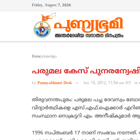
Friday, August 7, 2026
Home
കേരളം
പരുമല കേസ് പുനരന്വേഷി
by
Punnyabhumi Desk
Jun 15, 2012, 11:54 am IST
in
തിരുവനന്തപുരം: പരുമല പച്ച ദേവസ്വം ബോര്
വിദ്യാര്‍ത്ഥികളെ എസ്.എഫ്.ഐക്കാര്‍ എറിഞ
സംസ്ഥാന സെക്രട്ടറി എം. അനീഷ്‌കുമാര്‍ ആവശ്
1996 സപ്തംബര്‍ 17 നാണ് സംഭവം നടന്നത്. യഥാര്