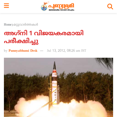
Home
മറ്റുവാര്‍ത്തകള്‍
അഗ്‌നി 1 വിജയകരമായി
പരീക്ഷിച്ചു
by
Punnyabhumi Desk
Jul 13, 2012, 08:26 am IST