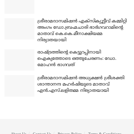
ശ്രീരാമദാസമിഷന്‍ എക്‌സിക്യൂട്ടീവ് കമ്മിറ്റി
അംഗം ഡോ.ബ്രഹ്മചാരി ഭാര്‍ഗവറാമിന്റെ
മാതാവ് കെ.കെ.മീനാക്ഷിയമ്മ
നിര്യാതയായി
രാഷ്ട്രത്തിന്റെ കെട്ടുറപ്പിനായി
ഐക്യത്തോടെ ഒത്തുചേരണം: ഡോ.
മോഹന്‍ ഭാഗവത്
ശ്രീരാമദാസമിഷന്‍ അധ്യക്ഷന്‍ ശ്രീശക്തി
ശാന്താനന്ദ മഹര്‍ഷിയുടെ മാതാവ്
എന്‍.എസ്.ലളിതമ്മ നിര്യാതയായി