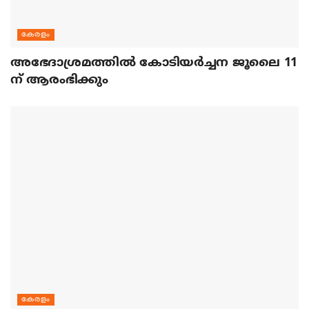
കേരളം
അഭേദാശ്രമത്തില്‍ കോടിയര്‍ച്ചന ജൂലൈ 11
ന് ആരംഭിക്കും
കേരളം