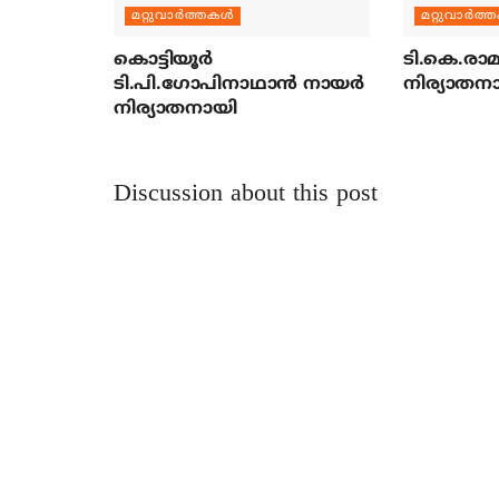
മറ്റുവാര്‍ത്തകള്‍
മറ്റുവാര്‍ത്
കൊട്ടിയൂര്‍
ടി.കെ.രാമച
ടി.പി.ഗോപിനാഥാന്‍ നായര്‍
നിര്യാതന
നിര്യാതനായി
Discussion about this post