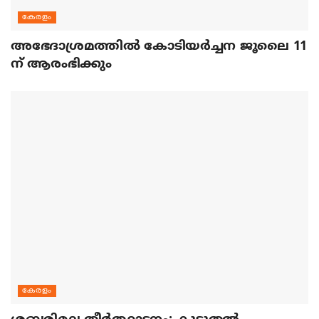
കേരളം
അഭേദാശ്രമത്തില്‍ കോടിയര്‍ച്ചന ജൂലൈ 11
ന് ആരംഭിക്കും
കേരളം