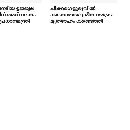
േടിയ ഉജ്ജ്വല
ചിക്കമഗളൂരുവില്‍
ന് അഭിനന്ദനം
കാണാതായ ശ്രീനന്ദയുടെ
പ്രധാനമന്ത്രി
മൃതദേഹം കണ്ടെത്തി