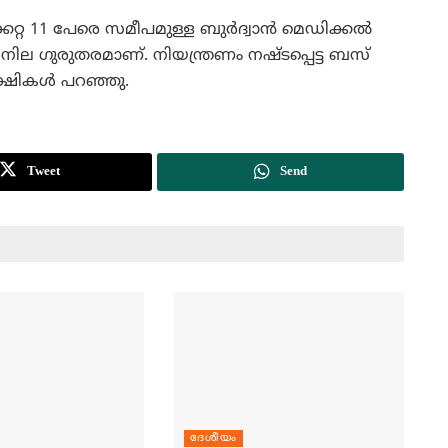
േറ്റ 11 പേരെ സമീപമുള്ള ബുര്‍ദ്വാന്‍ മെഡിക്കല്‍
െ നില ഗുരുതരമാണ്. നിയന്ത്രണം നഷ്ടപ്പെട്ട ബസ്
ഷികള്‍ പറഞ്ഞു.
Tweet
Send
ദേശീയം