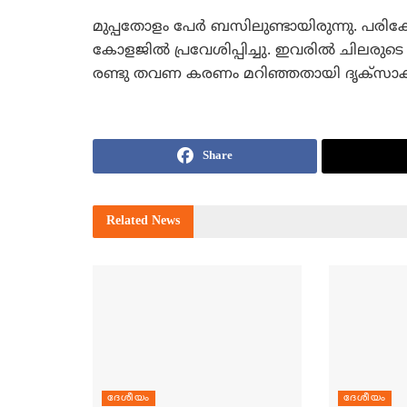
മുപ്പതോളം പേര്‍ ബസിലുണ്ടായിരുന്നു. പരിക്ക
കോളജില്‍ പ്രവേശിപ്പിച്ചു. ഇവരില്‍ ചിലരുട
രണ്ടു തവണ കരണം മറിഞ്ഞതായി ദൃക്സാക്
Share
Related
News
ദേശീയം
ദേശീയം