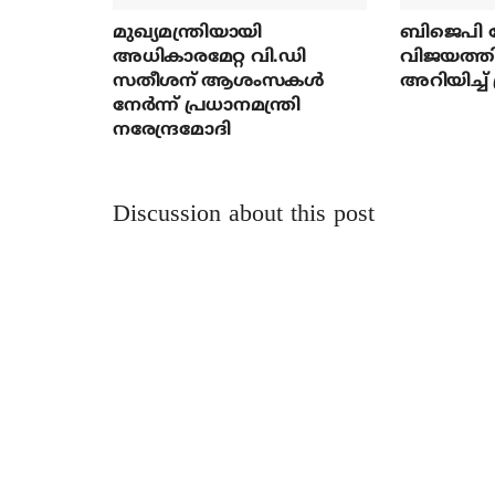
മുഖ്യമന്ത്രിയായി
ബിജെപി ന
അധികാരമേറ്റ വി.ഡി
വിജയത്തി
സതീശന് ആശംസകള്‍
അറിയിച്ച് 
നേര്‍ന്ന് പ്രധാനമന്ത്രി
നരേന്ദ്രമോദി
Discussion about this post