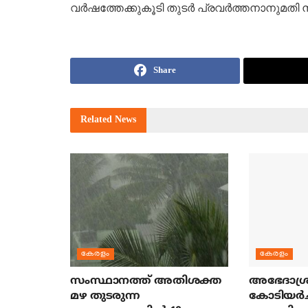
വര്‍ഷത്തേക്കുകൂടി തുടര്‍ പ്രവര്‍ത്തനാനുമത
Share
Related
News
കേരളം
കേരളം
സംസ്ഥാനത്ത് അതിശക്ത
അഭേദാശ്ര
മഴ തുടരുന്ന
കോടിയര്‍