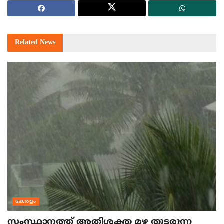
Related
News
കേരളം
സംസ്ഥാനത്ത് അതിശക്ത മഴ തുടരുന്ന