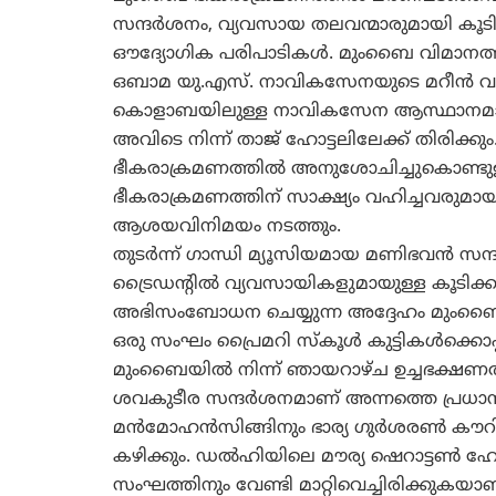
സന്ദര്‍ശനം, വ്യവസായ തലവന്മാരുമായി ക
ഔദ്യോഗിക പരിപാടികള്‍. മുംബൈ വിമാന
ഒബാമ യു.എസ്. നാവികസേനയുടെ മറീന്‍ വ
കൊളാബയിലുള്ള നാവികസേന ആസ്ഥാനമായ 
അവിടെ നിന്ന് താജ് ഹോട്ടലിലേക്ക് തിരിക്ക
ഭീകരാക്രമണത്തില്‍ അനുശോചിച്ചുകൊണ്ടുള്ള
ഭീകരാക്രമണത്തിന് സാക്ഷ്യം വഹിച്ചവരുമായ
ആശയവിനിമയം നടത്തും.
തുടര്‍ന്ന് ഗാന്ധി മ്യൂസിയമായ മണിഭവന്‍ സന്ദര്
ട്രൈഡന്‍റില്‍ വ്യവസായികളുമായുള്ള കൂടിക
അഭിസംബോധന ചെയ്യുന്ന അദ്ദേഹം മുംബൈ സെന
ഒരു സംഘം പ്രൈമറി സ്‌കൂള്‍ കുട്ടികള്‍ക്
മുംബൈയില്‍ നിന്ന് ഞായറാഴ്ച ഉച്ചഭക്ഷണത്
ശവകുടീര സന്ദര്‍ശനമാണ് അന്നത്തെ പ്രധാന പര
മന്‍മോഹന്‍സിങ്ങിനും ഭാര്യ ഗുര്‍ശരണ്‍ ക
കഴിക്കും. ഡല്‍ഹിയിലെ മൗര്യ ഷെറാട്ടണ്‍ ഹോട
സംഘത്തിനും വേണ്ടി മാറ്റിവെച്ചിരിക്കുകയാണ