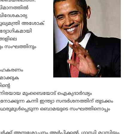
ുംബൈയിലെത്തി.
ിമാനത്തില്‍
വിദേശകാര്യ
മുഖ്യമന്ത്രി അശോക്
ദ്യോഗികമായി
ങ്ങളിലെ
കും സംഘത്തിനും
ിക സഹകരണം
മാക്കുക
ന്റെ
്തിനിരയായ മുംബൈയോട് ഐക്യദാര്‍ഢ്യം
ുനോക്കുന്ന കന്നി ഇന്ത്യാ സന്ദര്‍ശനത്തിന് തുടക്കം
ഗസ്ഥരുമുള്‍പ്പെടുന്ന ഒബാമയുടെ സംഘത്തിനൊപ്പം
്ക് അനുശോചനം അര്‍പ്പിക്കല്‍, ഗാന്ധി മ്യൂസിയം