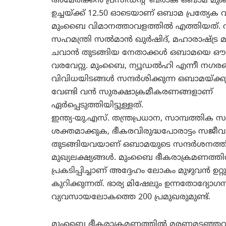
അമേരിക്കന്‍ പ്രസിഡന്‍റ് ബരാക് ഒബാമ മ
ഉച്ചയ്ക്ക് 12.50 ഓടെയാണ് ഒബാമ പ്രത്യേക വ
മുംബൈ വിമാനത്താവളത്തില്‍ എത്തിയത്. 
സഹമന്ത്രി സല്‍മാന്‍ ഖുര്‍ഷിദ്, മഹാരാഷ്ട്ര 
ചവാന്‍ തുടങ്ങിയ നേതാക്കള്‍ ഒബാമയെ ഔ
വരവേറ്റു. മുംബൈ, ന്യൂഡല്‍ഹി എന്നീ നഗര
വിവിധയിടങ്ങള്‍ സന്ദര്‍ശിക്കുന്ന ഒബാമയ്ക്
വേണ്ടി വന്‍ സുരക്ഷാക്രമീകരണങ്ങളാണ്
ഏര്‍പ്പെടുത്തിയിട്ടുള്ളത്.
ഇന്ത്യ-യു.എസ്. തന്ത്രപ്രധാന, സാമ്പത്ത
ശക്തമാക്കുക, ഭീകരവിരുദ്ധപോരാട്ടം സജീവ
തുടങ്ങിയവയാണ് ഒബാമയുടെ സന്ദര്‍ശനത്തി
മുഖ്യലക്ഷ്യങ്ങള്‍. മുംബൈ ഭീകരാക്രമണത
പ്രകടിപ്പിച്ചാണ് അദ്ദേഹം ലോകം മുഴുവന്‍ ഉറ്റ
കുറിക്കുന്നത്. ഭാര്യ മിഷേലും ഉന്നതോദ്യോ
വ്യവസായലോകത്തെ 200 പ്രമുഖരുമുണ്ട്.
മുംബൈ ഭീകരാക്രമണത്തില്‍ മരണമടഞ്ഞവര്‍ക