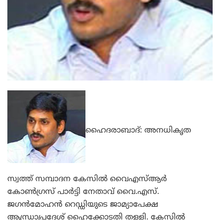
ഹൈദരാബാദ്: അനധികൃത
സ്വത്ത് സമ്പാദന കേസില്‍ വൈഎസ്ആര്‍
കോണ്‍ഗ്രസ് പാര്‍ട്ടി നേതാവ് വൈ.എസ്.
ജഗന്‍മോഹന്‍ റെഡ്ഡിയുടെ ജാമ്യാപേക്ഷ
ആന്ധ്രാപ്രദേശ് ഹൈക്കോടതി തള്ളി. കേസില്‍