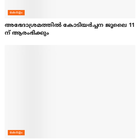
കേരളം
അഭേദാശ്രമത്തില്‍ കോടിയര്‍ച്ചന ജൂലൈ 11
ന് ആരംഭിക്കും
കേരളം