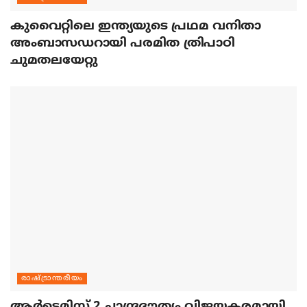
കുവൈറ്റിലെ ഇന്ത്യയുടെ പ്രഥമ വനിതാ
അംബാസഡറായി പരമിത ത്രിപാഠി
ചുമതലയേറ്റു
രാഷ്ട്രാന്തരീയം
ആര്‍ട്ടെമിസ് 2 ചാന്ദ്രദൗത്യം വിജയകരമായി