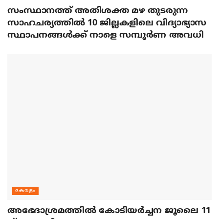
സംസ്ഥാനത്ത് അതിശക്ത മഴ തുടരുന്ന
സാഹചര്യത്തിൽ 10 ജില്ലകളിലെ വിദ്യാഭ്യാസ
സ്ഥാപനങ്ങൾക്ക് നാളെ സമ്പൂർണ അവധി
കേരളം
അഭേദാശ്രമത്തില്‍ കോടിയര്‍ച്ചന ജൂലൈ 11