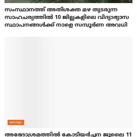
സംസ്ഥാനത്ത് അതിശക്ത മഴ തുടരുന്ന
സാഹചര്യത്തിൽ 10 ജില്ലകളിലെ വിദ്യാഭ്യാസ
സ്ഥാപനങ്ങൾക്ക് നാളെ സമ്പൂർണ അവധി
കേരളം
അഭേദാശ്രമത്തില്‍ കോടിയര്‍ച്ചന ജൂലൈ 11