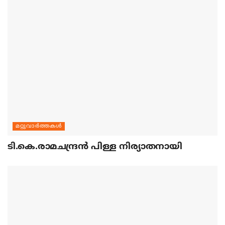
മറ്റുവാര്‍ത്തകള്‍
ടി.കെ.രാമചന്ദ്രന്‍ പിള്ള നിര്യാതനായി