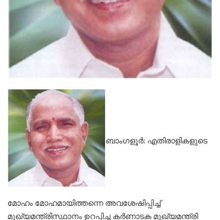
ബാംഗളൂര്‍: എതിരാളികളുടെ
മോഹം മോഹമായിത്തന്നെ അവശേഷിപ്പിച്ച്‌
മുഖ്യമന്ത്രിസ്ഥാനം ഉറപ്പിച്ച കര്‍ണാടക മുഖ്യമന്ത്രി