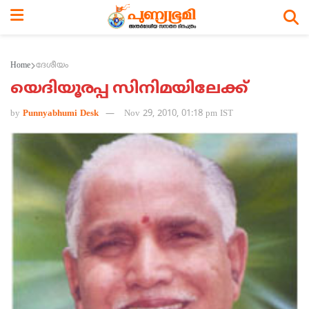
Home
ദേശീയം
യെദിയൂരപ്പ സിനിമയിലേക്ക്‌
by
Punnyabhumi Desk
Nov 29, 2010, 01:18 pm IST