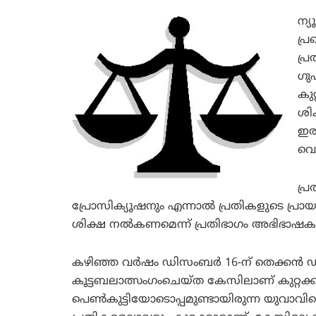
ന്
പ്ര
പ്ര
ഗുപ
കു
ശി
ഇരു
വെള
പ്ര
പ്രോസിക്യൂഷനും എന്നാല്‍ പ്രതികളുടെ പ്
ശിക്ഷ നല്‍കണമെന്ന് പ്രതിഭാഗം അഭിഭാഷകരും
കഴിഞ്ഞ വര്‍ഷം ഡിസംബര്‍ 16-ന് തെക്കന്‍ ഡ
കൂട്ടബലാത്സംഗംചെയ്ത കേസിലാണ് കുറ്റക്
പെണ്‍കുട്ടിയോടൊപ്പമുണ്ടായിരുന്ന യുവാവിന