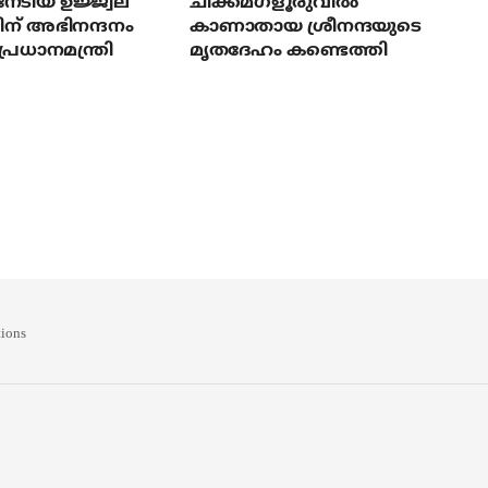
േടിയ ഉജ്ജ്വല
ചിക്കമഗളൂരുവില്‍
ന് അഭിനന്ദനം
കാണാതായ ശ്രീനന്ദയുടെ
പ്രധാനമന്ത്രി
മൃതദേഹം കണ്ടെത്തി
ions