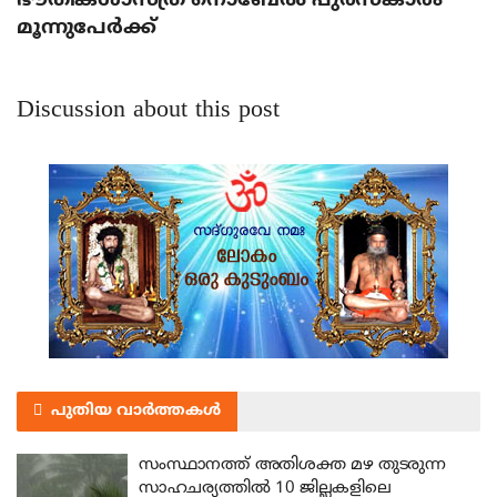
ഭൗതികശാസ്ത്ര നൊബേല്‍ പുരസ്‌കാരം
മൂന്നുപേര്‍ക്ക്
Discussion about this post
പുതിയ വാർത്തകൾ
സംസ്ഥാനത്ത് അതിശക്ത മഴ തുടരുന്ന
സാഹചര്യത്തിൽ 10 ജില്ലകളിലെ