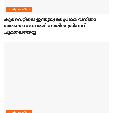
രാഷ്ട്രാന്തരീയം
കുവൈറ്റിലെ ഇന്ത്യയുടെ പ്രഥമ വനിതാ
അംബാസഡറായി പരമിത ത്രിപാഠി
ചുമതലയേറ്റു
രാഷ്ട്രാന്തരീയം