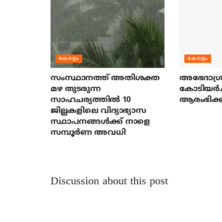
കേരളം
കേരളം
സംസ്ഥാനത്ത് അതിശക്ത
അഭേദാശ്ര
മഴ തുടരുന്ന
കോടിയര്‍
സാഹചര്യത്തിൽ 10
ആരംഭിക്ക
ജില്ലകളിലെ വിദ്യാഭ്യാസ
സ്ഥാപനങ്ങൾക്ക് നാളെ
സമ്പൂർണ അവധി
Discussion about this post