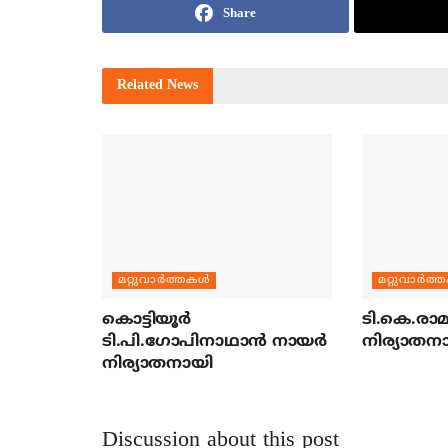
Share
Related
News
മറ്റുവാര്‍ത്തകള്‍
മറ്റുവാര്‍ത്
കൊട്ടിയൂര്‍
ടി.കെ.രാമച
ടി.പി.ഗോപിനാഥാന്‍ നായര്‍
നിര്യാതന
നിര്യാതനായി
Discussion about this post