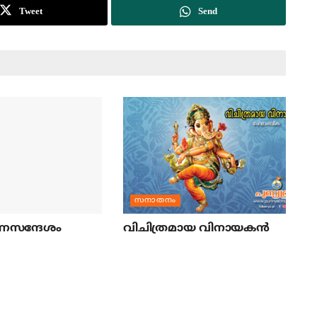
Tweet
Send
സനാതനം
ണസന്ദേശം
വിചിത്രമായ വിനായകന്‍