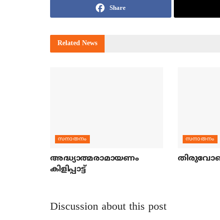
Share
Related
News
സനാതനം
സനാതനം
അദ്ധ്യാത്മരാമായണം
തിരുവോ
കിളിപ്പാട്ട്
Discussion about this post