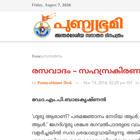
Friday, August 7, 2026
Home
സനാതനം
രസവാദം – സഹസ്രകിരണന
by
Punnyabhumi Desk
Mar 13, 2014, 02:29 pm IST
in
ഡോ.എം.പി.ബാലകൃഷ്ണന്‍
‘ഗുരു ആരാണ്? പരമജ്ഞാനം നേടിയ ആള്‍; ശിഷ
ആള്‍.’ ജഗദ്ഗുരു ശങ്കര ഭഗവല്‍പാദരുടെ വാക
വളര്‍ച്ചയില്‍ സദാ ശ്രദ്ധാലുവായിരുന്നു. 