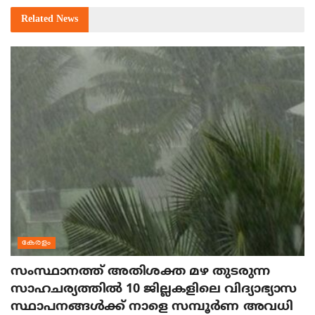
Related
News
കേരളം
സംസ്ഥാനത്ത് അതിശക്ത മഴ തുടരുന്ന
സാഹചര്യത്തിൽ 10 ജില്ലകളിലെ വിദ്യാഭ്യാസ
സ്ഥാപനങ്ങൾക്ക് നാളെ സമ്പൂർണ അവധി