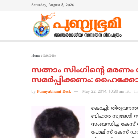
Saturday, August 8, 2026
Home
കേരളം
സത്നാം സിംഗിന്റെ മരണം
സമര്‍പ്പിക്കണം: ഹൈക്ക
by
Punnyabhumi Desk
May 22, 2014, 10:30 am IST
in
കൊച്ചി: തിരുവനന്തപ
ബിഹാര്‍ സ്വദേശി സ
സംബന്ധിച്ച കേസ്
പോലീസ് കേസ് ഡയറ