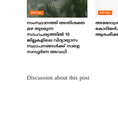
കേരളം
കേരളം
സംസ്ഥാനത്ത് അതിശക്ത
അഭേദാശ്ര
മഴ തുടരുന്ന
കോടിയര്‍
സാഹചര്യത്തിൽ 10
ആരംഭിക്ക
ജില്ലകളിലെ വിദ്യാഭ്യാസ
സ്ഥാപനങ്ങൾക്ക് നാളെ
സമ്പൂർണ അവധി
Discussion about this post