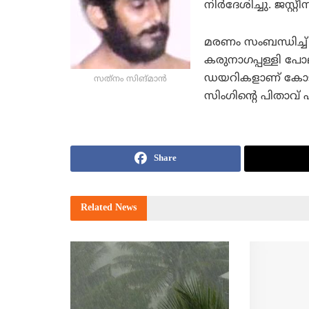
നിര്‍ദേശിച്ചു. ജസ്റ
മരണം സംബന്ധിച്ച്
കരുനാഗപ്പള്ളി പോ
ഡയറികളാണ് കോടതിയില
സത്‌നം സിങ്മാന്‍
സിംഗിന്റെ പിതാവ് ഹര
Share
Related
News