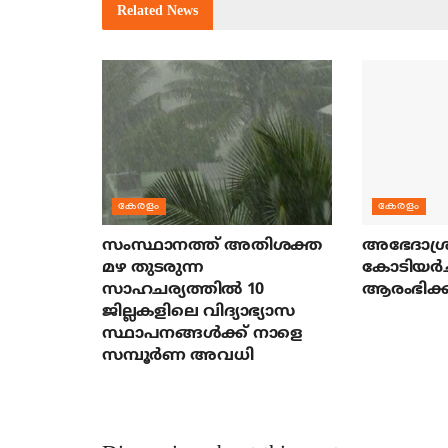
Related
News
കേരളം
കേരളം
സംസ്ഥാനത്ത് അതിശക്ത
അഭേദാശ്ര
മഴ തുടരുന്ന
കോടിയര്‍
സാഹചര്യത്തിൽ 10
ആരംഭിക്ക
ജില്ലകളിലെ വിദ്യാഭ്യാസ
സ്ഥാപനങ്ങൾക്ക് നാളെ
സമ്പൂർണ അവധി