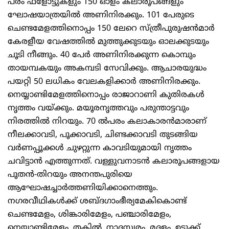
പരം ഫ്‌ളോട്ടുകളും 150 ഓളം കലാരൂപങ്ങളും
ഘോഷയാത്രയില്‍ അണിനിരക്കും. 101 പേരുടെ
ചെണ്ടമേളത്തിനൊപ്പം 150 ലേറെ സ്‌ത്രീപുരുഷന്‍മാര്‍
കേരളീയ വേഷത്തില്‍ മുത്തുക്കുടയും ഓലക്കുടയും
ചൂടി നീങ്ങും. 40 പേര്‍ അണിനിരക്കുന്ന കൊമ്പും
തായമ്പകയും അകമ്പടി സേവിക്കും. ആചാരയുദ്ധം
പയറ്റി 50 ലധികം വേലകളിക്കാര്‍ അണിനിരക്കും.
നെയ്യാണ്ടിമേളത്തിനൊപ്പം രാജാറാണി കുതിരകള്‍
നൃത്തം വയ്‌ക്കും. മയൂരനൃത്തവും പരുന്താട്ടവും
നിരത്തില്‍ നിറയും. 70 ല്‍പരം കലാകാരന്‍മാരാണ്‌
നീലക്കാവടി, പൂക്കാവടി, ചിണ്ടക്കാവടി തുടങ്ങിയ
വര്‍ണപ്പൂക്കള്‍ ചുഴറ്റുന്ന കാവടിയുമായി നൃത്തം
ചവിട്ടാന്‍ എത്തുന്നത്‌. വള്ളുവനാടന്‍ കലാരൂപങ്ങളായ
പൂതന്‍-തിറയും അനന്തപുരിയെ
ആഘോഷച്ചാര്‍ത്തണിയിക്കാനെത്തും.
നഗരവീഥികള്‍ക്ക്‌ ശബ്‌ദഗാംഭീര്യമേകികൊണ്ട്‌
ചെണ്ടമേളം, ശിങ്കാരിമേളം, പഞ്ചാരിമേളം,
നെയ്യാണ്ടിമേളം, തകില്‍, നാദസ്വരം, മദ്ദളം, ഉടുക്ക്‌,