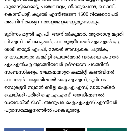
കുമ്മാട്ടിക്കൊട്ട്‌, പഞ്ചവാദ്യം, വീക്കുചെണ്ട, കൊമ്പ്‌,
കൊമ്പ്‌പാട്ട്‌, കുഴല്‍ എന്നിങ്ങനെ 1500 റിലേറെപേര്‍
അണിനിരക്കുന്ന താളമേളങ്ങളുമുണ്ടാകും.
ടൂറിസം മന്ത്രി എ. പി. അനില്‍കുമാര്‍, ആരോഗ്യ മന്ത്രി
വി.എസ്‌. ശിവകുമാര്‍, കെ.മുരളീധരന്‍ എം.എല്‍.എ,
ശശി തരൂര്‍ എം.പി, മേയര്‍ അഡ്വ.കെ. ചന്ദ്രിക,
ഘോഷയാത്ര കമ്മിറ്റി ചെയര്‍മാന്‍ വര്‍ക്കല കഹാര്‍
എം.എല്‍.എ തുടങ്ങിയവര്‍ ഉദ്‌ഘാടന ചടങ്ങില്‍
സംബന്ധിക്കും. ഘോഷയാത്ര കമ്മിറ്റി കണ്‍വീനര്‍
കെ.ആര്‍. ജ്യോതിലാല്‍ ഐ.എ.എസ്‌, ടൂറിസം
സെക്രട്ടറി സുമന്‍ ബില്ല ഐ.എ.എസ്‌, ഡയറക്‌ടര്‍
ഷെയ്‌ക്ക്‌ പരീത്‌ ഐ.എ.എസ്‌, അഡീഷണല്‍
ഡയറക്‌ടര്‍ ടി.വി. അനുപമ ഐ.എ.എസ്‌ എന്നിവര്‍
പത്രസമ്മേളനത്തില്‍ പങ്കെടുത്തു.