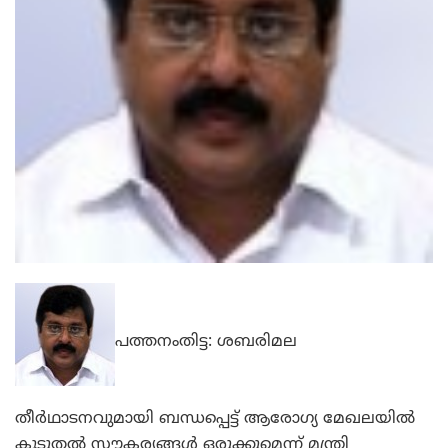
പത്തനംതിട്ട: ശബരിമല
തീര്‍ഥാടനവുമായി ബന്ധപ്പെട്ട് ആരോഗ്യ മേഖലയില്‍
കൂടുതല്‍ സൗകര്യങ്ങള്‍ ഒരുക്കുമെന്ന് മന്ത്രി