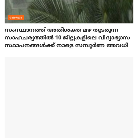
കേരളം
സംസ്ഥാനത്ത് അതിശക്ത മഴ തുടരുന്ന
സാഹചര്യത്തിൽ 10 ജില്ലകളിലെ വിദ്യാഭ്യാസ
സ്ഥാപനങ്ങൾക്ക് നാളെ സമ്പൂർണ അവധി