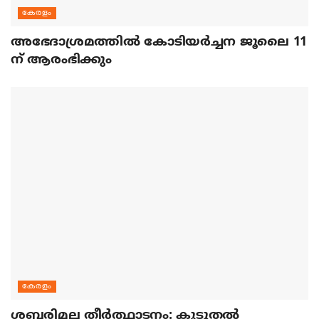
കേരളം
അഭേദാശ്രമത്തില്‍ കോടിയര്‍ച്ചന ജൂലൈ 11
ന് ആരംഭിക്കും
കേരളം
ശബരിമല തീര്‍ത്ഥാടനം: കൂടുതല്‍