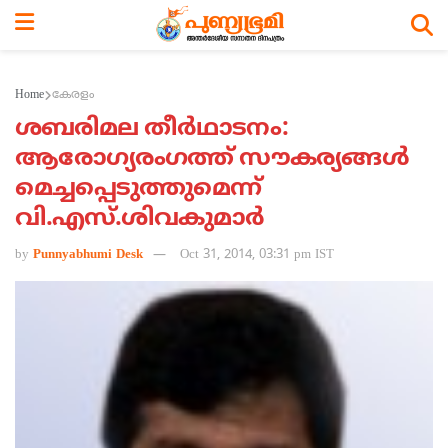
Home
കേരളം
ശബരിമല തീര്‍ഥാടനം:
ആരോഗ്യരംഗത്ത് സൗകര്യങ്ങള്‍
മെച്ചപ്പെടുത്തുമെന്ന്
വി.എസ്.ശിവകുമാര്‍
by
Punnyabhumi Desk
Oct 31, 2014, 03:31 pm IST