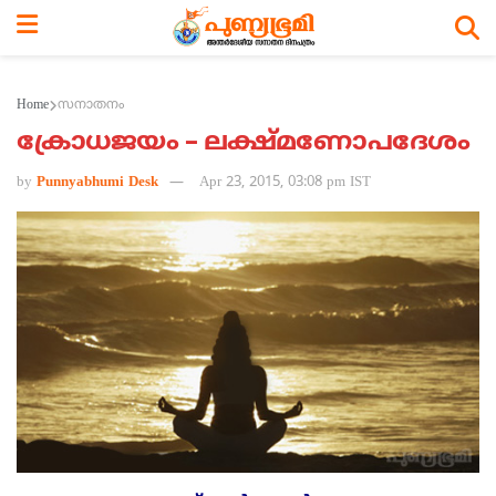
Home
സനാതനം
ക്രോധജയം – ലക്ഷ്മണോപദേശം
by
Punnyabhumi Desk
Apr 23, 2015, 03:08 pm IST