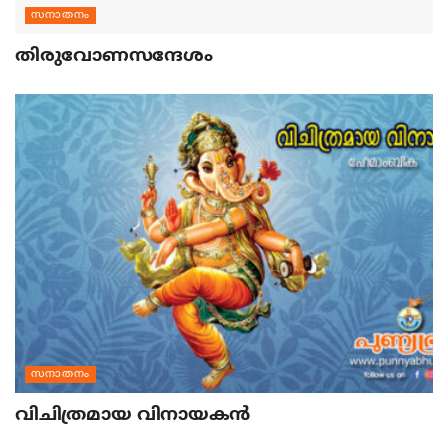
സനാതനം
തിരുവോണസന്ദേശം
സനാതനം
വിചിത്രമായ വിനായകന്‍