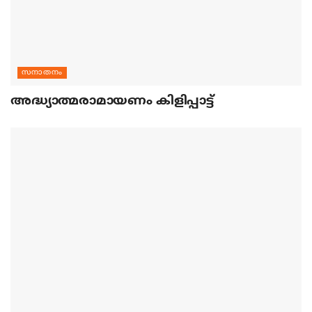
സനാതനം
അദ്ധ്യാത്മരാമായണം കിളിപ്പാട്ട്