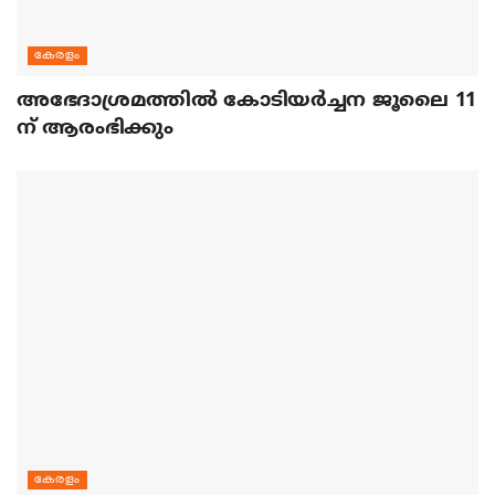
കേരളം
അഭേദാശ്രമത്തില്‍ കോടിയര്‍ച്ചന ജൂലൈ 11
ന് ആരംഭിക്കും
കേരളം