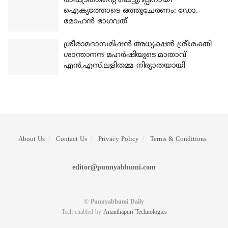
രാഷ്ട്രത്തിന്റെ കെട്ടുറപ്പിനായി
ഐക്യത്തോടെ ഒത്തുചേരണം: ഡോ.
മോഹന്‍ ഭാഗവത്
ശ്രീരാമദാസമിഷന്‍ അധ്യക്ഷന്‍ ശ്രീശക്തി
ശാന്താനന്ദ മഹര്‍ഷിയുടെ മാതാവ്
എന്‍.എസ്.ലളിതമ്മ നിര്യാതയായി
About Us
Contact Us
Privacy Policy
Terms & Conditions
editor@punnyabhumi.com
© Punnyabhumi Daily
Tech-enabled by
Ananthapuri Technologies