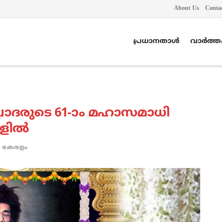
About Us
Conta
പ്രധാനതാൾ
വാർത്
ുപാദരുടെ 61-ാം മഹാസമാധി
ളില്‍
കേരളം