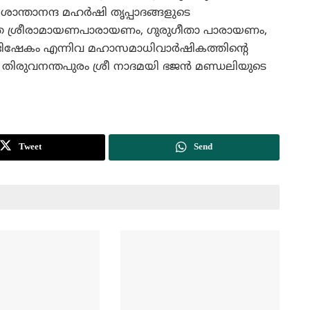
ശാന്താനന്ദ മഹര്‍ഷി തൃപ്പാദങ്ങളുടെ
രാത്ര ശ്രീരാമായണപാരായണം, ഗുരുഗീതാ പാരായണം,
പട്ടാഭിഷേകം എന്നിവ മഹാസമാധിവാര്‍ഷികത്തിന്റെ
് തിരുവനന്തപുരം ശ്രീ നാദമയി ഭജന്‍ മണ്ഡലിയുടെ
Tweet
Send