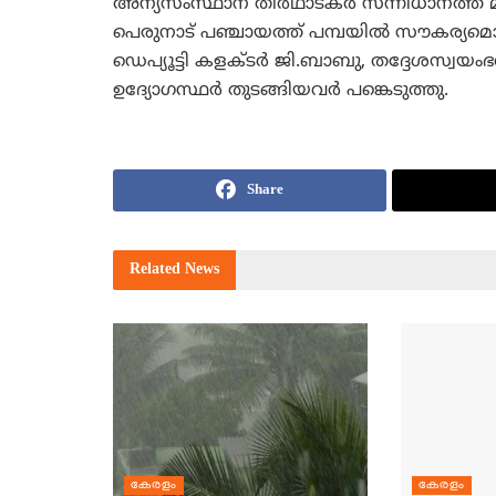
അന്യസംസ്ഥാന തീര്‍ഥാടകര്‍ സന്നിധാനത്ത് മര
പെരുനാട് പഞ്ചായത്ത് പമ്പയില്‍ സൗകര്യമ
ഡെപ്യൂട്ടി കളക്ടര്‍ ജി.ബാബു, തദ്ദേശസ്വയ
ഉദ്യോഗസ്ഥര്‍ തുടങ്ങിയവര്‍ പങ്കെടുത്തു.
Share
Related
News
കേരളം
കേരളം