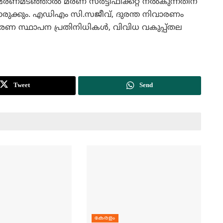
ണമടഞ്ഞാല്‍ മരണ സര്‍ട്ടിഫിക്കറ്റ് നല്‍കുന്നതിന്
ൊരുക്കും. എഡിഎം സി.സജീവ്, ദുരന്ത നിവാരണം
ംഭരണ സ്ഥാപന പ്രതിനിധികള്‍, വിവിധ വകുപ്പ്തല
Tweet
Send
കേരളം