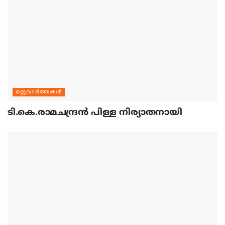
മറ്റുവാര്‍ത്തകള്‍
ടി.കെ.രാമചന്ദ്രന്‍ പിള്ള നിര്യാതനായി