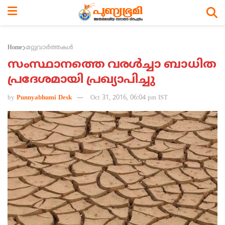
Home
മറ്റുവാര്‍ത്തകള്‍
സംസ്ഥാനത്തെ വരള്‍ച്ചാ ബാധിത
പ്രദേശമായി പ്രഖ്യാപിച്ചു
by
Punnyabhumi Desk
Oct 31, 2016, 06:04 pm IST