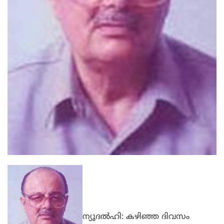
ന്യൂദല്‍ഹി: കഴിഞ്ഞ ദിവസം