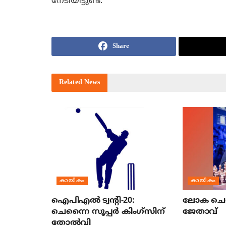
നേടിയിട്ടുണ്ട്.
Share
Related
News
കായികം
കായികം
ഐപിഎല്‍ ട്വന്റി-20:
ലോക ചെസ
ചെന്നൈ സൂപ്പര്‍ കിംഗ്‌സിന്
ജേതാവ്
തോല്‍വി