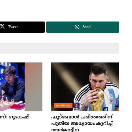
Tweet
Send
കായികം
്: ഗുകേഷ്
ഫുട്‌ബോള്‍ ചരിത്രത്തിന്
പുതിയ അധ്യായം കുറിച്ച്
അര്‍ജന്റീന