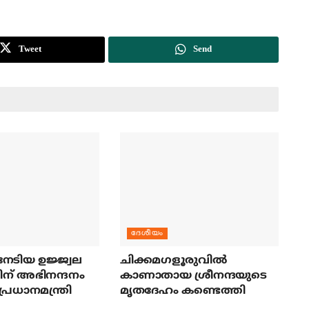
Tweet
Send
ദേശീയം
േടിയ ഉജ്ജ്വല
ചിക്കമഗളൂരുവില്‍
ന് അഭിനന്ദനം
കാണാതായ ശ്രീനന്ദയുടെ
പ്രധാനമന്ത്രി
മൃതദേഹം കണ്ടെത്തി