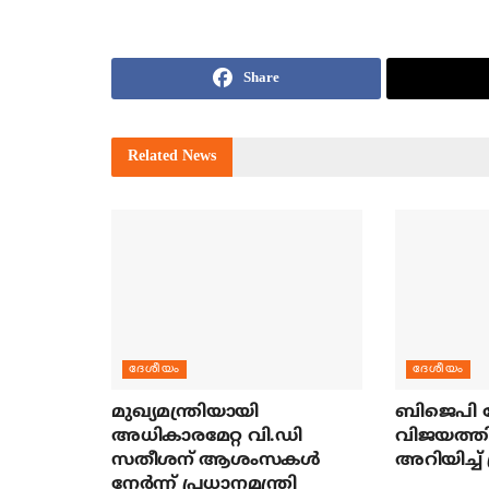
Share
Related
News
ദേശീയം
ദേശീയം
മുഖ്യമന്ത്രിയായി
ബിജെപി ന
അധികാരമേറ്റ വി.ഡി
വിജയത്തി
സതീശന് ആശംസകള്‍
അറിയിച്ച് 
നേര്‍ന്ന് പ്രധാനമന്ത്രി