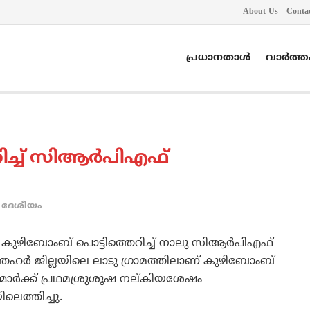
About Us
Conta
പ്രധാനതാൾ
വാർത്
ച്ച് സിആര്‍പിഎഫ്
ദേശീയം
ന്ന കുഴിബോംബ് പൊട്ടിത്തെറിച്ച് നാലു സിആര്‍പിഎഫ്
 ലത്തേഹര്‍ ജില്ലയിലെ ലാടു ഗ്രാമത്തിലാണ് കുഴിബോംബ്
്മാര്‍ക്ക് പ്രഥമശ്രുശൂഷ നല്കിയശേഷം
ലെത്തിച്ചു.