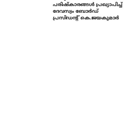
പരിഷ്‌കാരങ്ങള്‍ പ്രഖ്യാപിച്ച്
ദേവസ്വം ബോര്‍ഡ്
പ്രസിഡന്റ് കെ.ജയകുമാര്‍