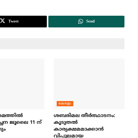
Tweet
Send
കേരളം
മത്തില്‍
ശബരിമല തീര്‍ത്ഥാടനം:
ച്ചന ജൂലൈ 11 ന്
കൂടുതല്‍
ും
കാര്യക്ഷമമാക്കാന്‍
വിപുലമായ