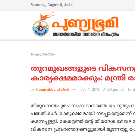
Saturday, August 8, 2026
Home
കേരളം
തുറമുഖങ്ങളുടെ വികസനപ്ര
കാര്യക്ഷമമാക്കും: മന്ത്രി രാ
by
Punnyabhumi Desk
Feb 1, 2018, 04:30 pm IST
in
തിരുവനന്തപുരം: സംസ്ഥാനത്തെ ചെറുതും 
പദ്ധതികള്‍ കാര്യക്ഷമമായി നടപ്പാക്കുമെന്ന് 
കടന്നപ്പള്ളി. കേരളത്തിന്റെ തീരദേശ മേഖല
വികസന പ്രവര്‍ത്തനങ്ങളുമായി മുന്നോട്ടു പ