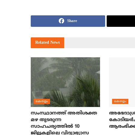
Share
Related
News
കേരളം
കേരളം
സംസ്ഥാനത്ത് അതിശക്ത
അഭേദാശ്ര
മഴ തുടരുന്ന
കോടിയര്‍
സാഹചര്യത്തിൽ 10
ആരംഭിക്ക
ജില്ലകളിലെ വിദ്യാഭ്യാസ