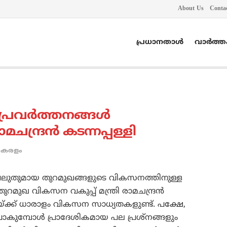
About Us
Conta
പ്രധാനതാൾ
വാർത്
വര്‍ത്തനങ്ങള്‍
മചന്ദ്രന്‍ കടന്നപ്പള്ളി
കേരളം
വലുതുമായ തുറമുഖങ്ങളുടെ വികസനത്തിനുള്ള
തുറമുഖ വികസന വകുപ്പ് മന്ത്രി രാമചന്ദ്രന്‍
യ്ക്ക് ധാരാളം വികസന സാധ്യതകളുണ്ട്. പക്ഷേ,
ോകുമ്പോള്‍ പ്രാദേശികമായ പല പ്രശ്‌നങ്ങളും