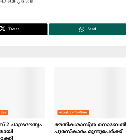
ായ ബിദ്യ ദേവി.
Tweet
Send
രീയം
രാഷ്ട്രാന്തരീയം
സ് 2 ചാന്ദ്രദൗത്യം
ഭൗതികശാസ്ത്ര നൊബേല്‍
മായി
പുരസ്‌കാരം മൂന്നുപേര്‍ക്ക്
ാക്കി