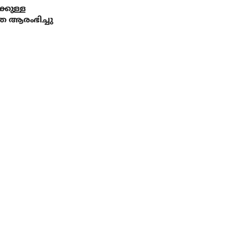
്കുള്ള
ര ആരംഭിച്ചു