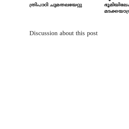
ത്രിപാഠി ചുമതലയേറ്റു
ഭൂമിയിലേക
മടക്കയാത്
Discussion about this post