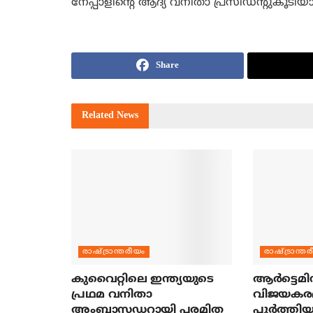
നേപ്പാളിന്റെ ആദ്യ വനിതാ പ്രസിഡന്‍റുകൂടിയ
Share
Related
News
രാഷ്ട്രാന്തരീയം
രാഷ്ട്രാന്ത
കുവൈറ്റിലെ ഇന്ത്യയുടെ
ആര്‍ട്ടെമി
പ്രഥമ വനിതാ
വിജയകര
അംബാസഡറായി പരമിത
പൂര്‍ത്തിയ