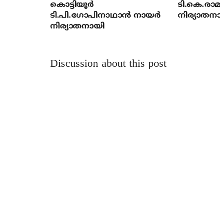
കൊട്ടിയൂര്‍
ടി.കെ.രാമച
ടി.പി.ഗോപിനാഥാന്‍ നായര്‍
നിര്യാതന
നിര്യാതനായി
Discussion about this post