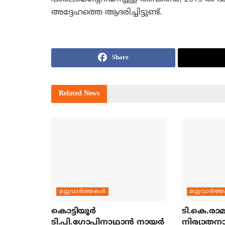
അദ്ദേഹത്തെ ആദരിച്ചിട്ടുണ്ട്.
Share
Related
News
മറ്റുവാര്‍ത്തകള്‍
മറ്റുവാര്‍ത്
കൊട്ടിയൂര്‍
ടി.കെ.രാമച
ടി.പി.ഗോപിനാഥാന്‍ നായര്‍
നിര്യാതന