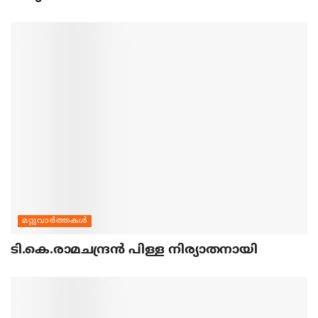
മറ്റുവാര്‍ത്തകള്‍
ടി.കെ.രാമചന്ദ്രന്‍ പിള്ള നിര്യാതനായി