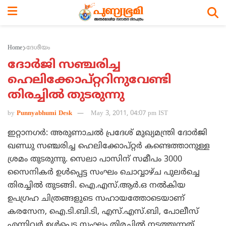
Home
ദേശീയം
ദോര്‍ജി സഞ്ചരിച്ച
ഹെലിക്കോപ്റ്ററിനുവേണ്ടി
തിരച്ചില്‍ തുടരുന്നു
by
Punnyabhumi Desk
May 3, 2011, 04:07 pm IST
ഇറ്റാനഗര്‍: അരുണാചല്‍ പ്രദേശ് മുഖ്യമന്ത്രി ദോര്‍ജി
ഖണ്ഡു സഞ്ചരിച്ച ഹെലിക്കോപ്റ്റര്‍ കണ്ടെത്താനുള്ള
ശ്രമം തുടരുന്നു. സെലാ പാസിന് സമീപം 3000
സൈനികര്‍ ഉള്‍പ്പെട്ട സംഘം ചൊവ്വാഴ്ച പുലര്‍ച്ചെ
തിരച്ചില്‍ തുടങ്ങി. ഐ.എസ്.ആര്‍.ഒ നല്‍കിയ
ഉപഗ്രഹ ചിത്രങ്ങളുടെ സഹായത്തോടെയാണ്
കരസേന, ഐ.ടി.ബി.ടി, എസ്.എസ്.ബി, പോലീസ്
എന്നിവര്‍ ഉള്‍പ്പെട്ട സംഘം തിരച്ചില്‍ നടത്തുന്നത്.