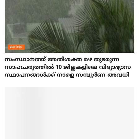
കേരളം
സംസ്ഥാനത്ത് അതിശക്ത മഴ തുടരുന്ന
സാഹചര്യത്തിൽ 10 ജില്ലകളിലെ വിദ്യാഭ്യാസ
സ്ഥാപനങ്ങൾക്ക് നാളെ സമ്പൂർണ അവധി