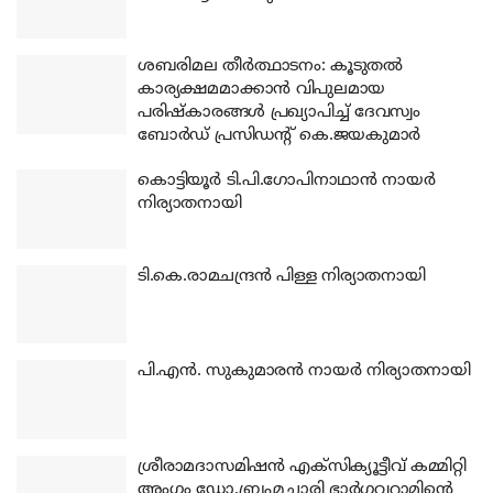
ശബരിമല തീര്‍ത്ഥാടനം: കൂടുതല്‍
കാര്യക്ഷമമാക്കാന്‍ വിപുലമായ
പരിഷ്‌കാരങ്ങള്‍ പ്രഖ്യാപിച്ച് ദേവസ്വം
ബോര്‍ഡ് പ്രസിഡന്റ് കെ.ജയകുമാര്‍
കൊട്ടിയൂര്‍ ടി.പി.ഗോപിനാഥാന്‍ നായര്‍
നിര്യാതനായി
ടി.കെ.രാമചന്ദ്രന്‍ പിള്ള നിര്യാതനായി
പി.എന്‍. സുകുമാരന്‍ നായര്‍ നിര്യാതനായി
ശ്രീരാമദാസമിഷന്‍ എക്‌സിക്യൂട്ടീവ് കമ്മിറ്റി
അംഗം ഡോ.ബ്രഹ്മചാരി ഭാര്‍ഗവറാമിന്റെ