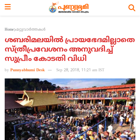
Home
മറ്റുവാര്‍ത്തകള്‍
ശബരിമലയില്‍ പ്രായഭേദമില്ലാതെ
സ്ത്രീപ്രവേശനം അനുവദിച്ച്
സുപ്രീം കോടതി വിധി
by
Punnyabhumi Desk
Sep 28, 2018, 11:21 am IST