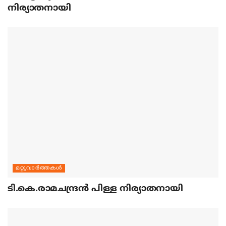
നിര്യാതനായി
മറ്റുവാര്‍ത്തകള്‍
ടി.കെ.രാമചന്ദ്രന്‍ പിള്ള നിര്യാതനായി