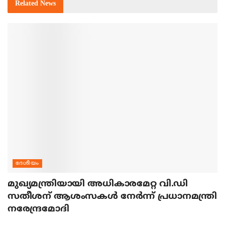
Related
News
ദേശീയം
മുഖ്യമന്ത്രിയായി അധികാരമേറ്റ വി.ഡി
സതീശന് ആശംസകള്‍ നേര്‍ന്ന് പ്രധാനമന്ത്രി
നരേന്ദ്രമോദി