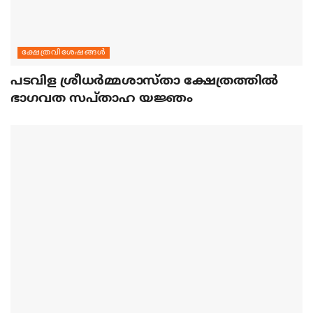
ക്ഷേത്രവിശേഷങ്ങള്‍
പടവിള ശ്രീധര്‍മ്മശാസ്താ ക്ഷേത്രത്തില്‍
ഭാഗവത സപ്താഹ യജ്ഞം