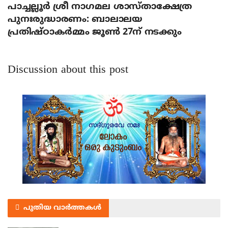
പാച്ചല്ലൂര്‍ ശ്രീ നാഗമല ശാസ്താക്ഷേത്ര
പുനഃരുദ്ധാരണം: ബാലാലയ
പ്രതിഷ്ഠാകര്‍മ്മം ജൂണ്‍ 27ന് നടക്കും
Discussion about this post
പുതിയ വാർത്തകൾ