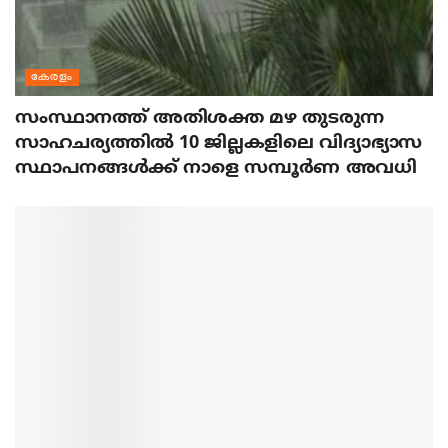
കേരളം
സംസ്ഥാനത്ത് അതിശക്ത മഴ തുടരുന്ന
സാഹചര്യത്തിൽ 10 ജില്ലകളിലെ വിദ്യാഭ്യാസ
സ്ഥാപനങ്ങൾക്ക് നാളെ സമ്പൂർണ അവധി