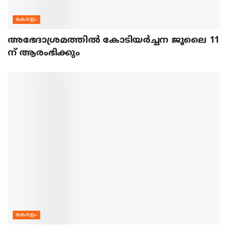
കേരളം
അഭേദാശ്രമത്തില്‍ കോടിയര്‍ച്ചന ജൂലൈ 11
ന് ആരംഭിക്കും
കേരളം