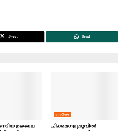
Tweet
Send
ദേശീയം
േടിയ ഉജ്ജ്വല
ചിക്കമഗളൂരുവില്‍