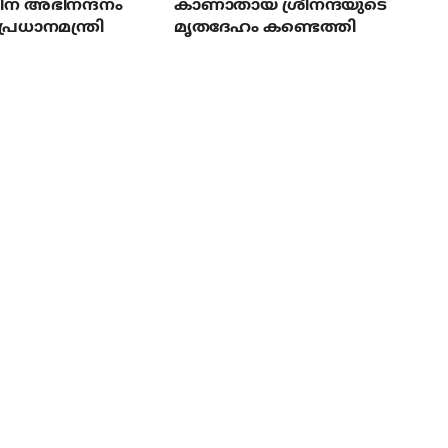
ന് അഭിനന്ദനം
കാണാതായ ശ്രീനന്ദയുടെ
പ്രധാനമന്ത്രി
മൃതദേഹം കണ്ടെത്തി