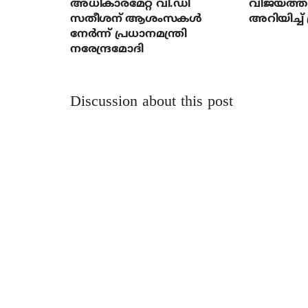
അധികാരമേറ്റ വി.ഡി
വിജയത്തി
സതീശന് ആശംസകള്‍
അറിയിച്ച് 
നേര്‍ന്ന് പ്രധാനമന്ത്രി
നരേന്ദ്രമോദി
Discussion about this post