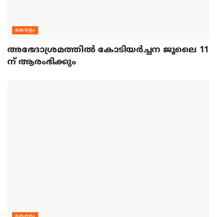
കേരളം
അഭേദാശ്രമത്തില്‍ കോടിയര്‍ച്ചന ജൂലൈ 11
ന് ആരംഭിക്കും
കേരളം