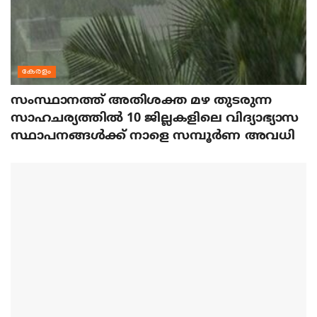
കേരളം
സംസ്ഥാനത്ത് അതിശക്ത മഴ തുടരുന്ന
സാഹചര്യത്തിൽ 10 ജില്ലകളിലെ വിദ്യാഭ്യാസ
സ്ഥാപനങ്ങൾക്ക് നാളെ സമ്പൂർണ അവധി